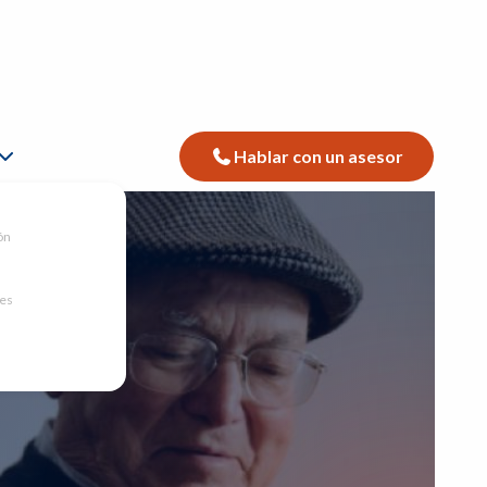
Hablar con un asesor
ón
nes