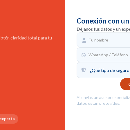
Conexión con un
Déjanos tus datos y un exp
tén claridad total para tu
Al enviar, un asesor especiali
datos están protegidos.
 experta