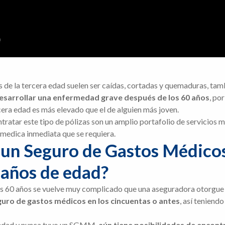
de la tercera edad suelen ser caídas, cortadas y quemaduras, tam
 desarrollar una enfermedad grave después de los 60 años
, po
era edad es más elevado que el de alguien más joven.
tratar este tipo de pólizas son un amplio portafolio de servicios 
 medica inmediata que se requiera.
 un Seguro de Gastos Médico
 años de edad?
los 60 años se vuelve muy complicado que una aseguradora otorgue 
uro de gastos médicos en los cincuentas o antes
, así teniend
ra edad y nunca tuvo un SGMM,
aún tiene posibilidades de encontr