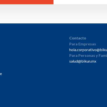
Contacto
Para Empresas
hola.corporativo@bik
Para Personas y Fami
salud@bikun.mx
de