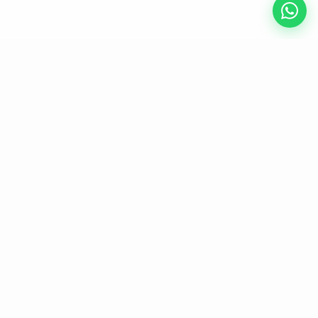
¿Para quién es?
Un producto,
dos soluciones 
específicas.
Cobertura para empresas e instituciones educativas
Para empresas
01
Accidentes Personales
para Empleados
Protección financiera para los colaboradores ante
accidentes dentro y fuera del horario laboral. Cubre
trayectos hogar - trabajo, actividades de campo y