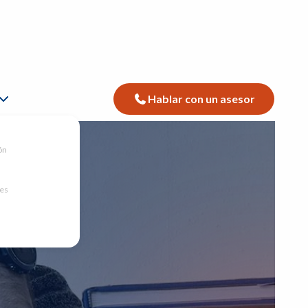
Hablar con un asesor
ón
nes