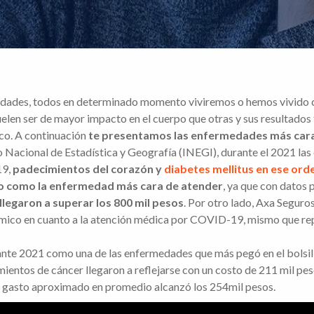
edades, todos en determinado momento viviremos o hemos vivido co
elen ser de mayor impacto en el cuerpo que otras y sus resultados t
co. A continuación
te presentamos las enfermedades más car
o Nacional de Estadística y Geografía (INEGI), durante el 2021 l
19,
padecimientos del corazón y
diabetes mellitus en ese ord
co como la enfermedad más cara de atender
, ya que con datos 
llegaron a superar los 800 mil pesos
. Por otro lado, Axa Seguro
mico en cuanto a la atención médica por COVID-19, mismo que rep
nte 2021 como una de las enfermedades que más pegó en el bolsil
mientos de cáncer llegaron a reflejarse con un costo de 211 mil pes
e gasto aproximado en promedio alcanzó los 254mil pesos.