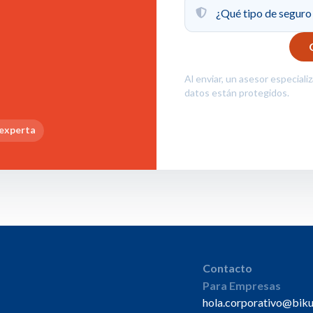
Al enviar, un asesor especiali
datos están protegidos.
 experta
Contacto
Para Empresas
hola.corporativo@bik