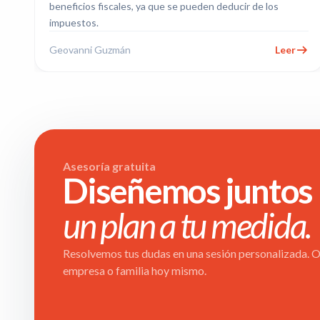
beneficios fiscales, ya que se pueden deducir de los
impuestos.
Geovanni Guzmán
Leer
Asesoría gratuita
Diseñemos juntos
un plan a tu medida.
Resolvemos tus dudas en una sesión personalizada. Ob
empresa o familia hoy mismo.