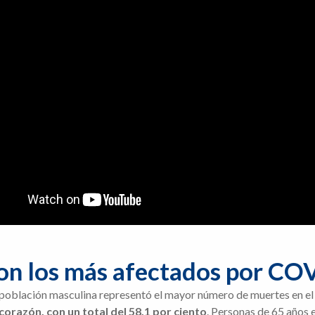
on los más afectados por CO
a población masculina representó el mayor número de muertes en el
 corazón, con
un total del 58.1 por ciento
. Personas de 65 años 