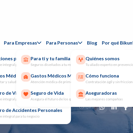
Para Empresas
Para Personas
Blog
Por qué Bikun
ciones para Empresas
Para ti y tu familia
Quiénes somos
para cobrar un Seguro
e integral para tu negocio
Seguros diseñados a tu medida
Tu aliado experto en prevenci
os Médicos Colectivo
Gastos Médicos Mayores
Cómo funciona
ar y salud para tu talento
Atención médica de primer nivel
Contratación ágil y sin friccio
siempre y cuando tengas los papeles necesarios para hacerlo.
ro de Vida Grupo
Seguro de Vida
Aseguradoras
e integral para tu negocio
Asegura el futuro de los que amas
Las mejores compañías
Compartir:
ro de Accidentes Personales
e integral para tu negocio