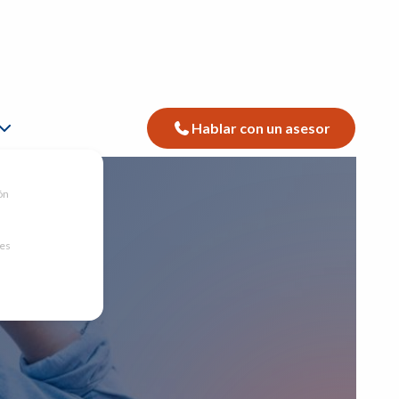
Hablar con un asesor
ón
nes