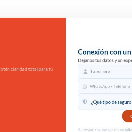
Conexión con un
Déjanos tus datos y un exp
tén claridad total para tu
Al enviar, un asesor especiali