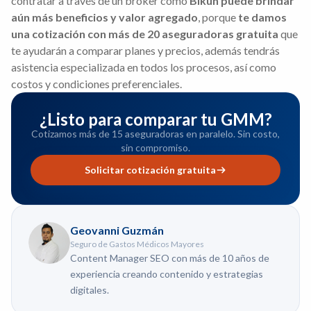
contratar a través de un bróker como
Bikun puede brindar
aún más beneficios y valor agregado
, porque
te damos
una cotización con más de 20 aseguradoras gratuita
que
te ayudarán a comparar planes y precios, además tendrás
asistencia especializada en todos los procesos, así como
costos y condiciones preferenciales.
¿Listo para comparar tu GMM?
Cotizamos más de 15 aseguradoras en paralelo. Sin costo,
sin compromiso.
Solicitar cotización gratuita
Geovanni Guzmán
Seguro de Gastos Médicos Mayores
Content Manager SEO con más de 10 años de
experiencia creando contenido y estrategias
digitales.