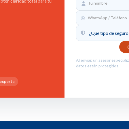
tén claridad total para tu
Al enviar, un asesor especiali
datos están protegidos.
 experta