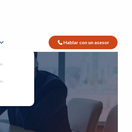
Hablar con un asesor
ón
nes