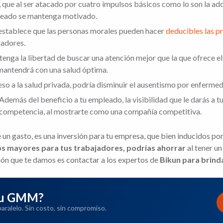
 que al ser atacado por cuatro impulsos básicos como lo son la adq
pleado se mantenga motivado.
y establece que las personas morales pueden hacer
deducibles las p
jadores.
 tenga la libertad de buscar una atención mejor que la que ofrece e
s mantendrá con una salud óptima.
eso a la salud privada, podría disminuir el ausentismo por enferme
 Además del beneficio a tu empleado, la visibilidad que le darás a 
la competencia, al mostrarte como una compañía competitiva.
un gasto, es una inversión para tu empresa, que bien inducidos por
os mayores para tus trabajadores, podrías ahorrar
al tener u
ión que te damos es contactar a los expertos de
Bikun para brinda
 tu GMM?
ralelo. Sin costo, sin compromiso.