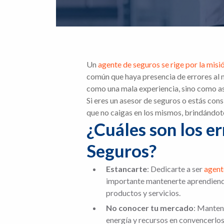
Un
agente de seguros se rige por la misió
común que haya presencia de errores al m
como una mala experiencia, sino como a
Si eres un asesor de seguros o estás co
que no caigas en los mismos, brindándot
¿Cuáles son los e
Seguros?
Estancarte
: Dedicarte a ser
agent
importante mantenerte aprendiendo 
productos y servicios.
No conocer tu mercado
: Mantene
energía y recursos en convencerlos.