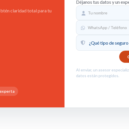
Déjanos tus datos y un exp
tén claridad total para tu
Al enviar, un asesor especiali
datos están protegidos.
 experta