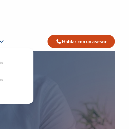
Hablar con un asesor
ón
nes