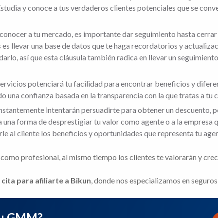
 Estudia y conoce a tus verdaderos clientes potenciales que se conv
conocer a tu mercado, es importante dar seguimiento hasta cerrar 
es es llevar una base de datos que te haga recordatorios y actualiz
darlo, así que esta cláusula también radica en llevar un seguimient
ervicios potenciará tu facilidad para encontrar beneficios y difere
o una confianza basada en la transparencia con la que tratas a tu c
constantemente intentarán persuadirte para obtener un descuento, 
 una forma de desprestigiar tu valor como agente o a la empresa 
rle al cliente los beneficios y oportunidades que representa tu agen
 como profesional, al mismo tiempo los clientes te valorarán y crece
cita para afiliarte a Bikun
, donde nos especializamos en seguros
 tu GMM?