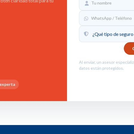
tén claridad total para tu
Al enviar, un asesor especiali
datos están protegidos.
 experta