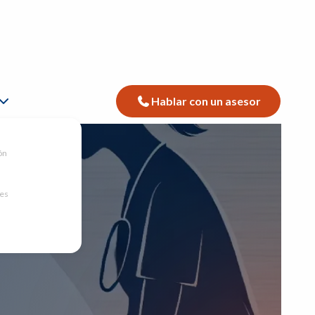
Hablar con un asesor
ón
nes