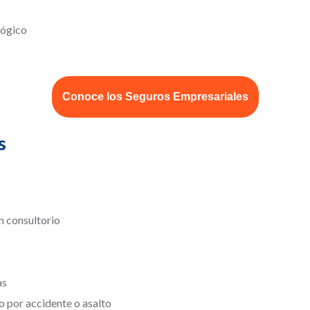
lógico
Conoce los Seguros Empresariales
s
n consultorio
as
o por accidente o asalto