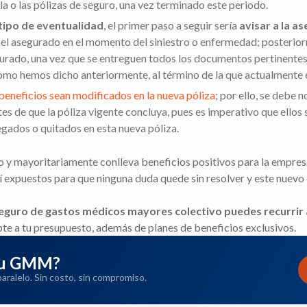
a o las pólizas de seguro, una vez terminado este periodo.
n tipo de eventualidad
, el primer paso a seguir sería
avisar a la a
el asegurado en el momento del siniestro o enfermedad; posterior
urado, una vez que se entreguen todos los documentos pertinentes 
omo hemos dicho anteriormente, al término de la que actualmente 
beneficios sean modificados en la nueva póliza
; por ello, se debe 
es de que la póliza vigente concluya, pues es imperativo que ellos 
egados o quitados en esta nueva póliza.
o y mayoritariamente conlleva beneficios positivos para la empresa
uí expuestos para que ninguna duda quede sin resolver y este nuev
seguro de gastos médicos mayores colectivo puedes recurrir 
te a tu presupuesto, además de planes de beneficios exclusivos.
 tu GMM?
ralelo. Sin costo, sin compromiso.