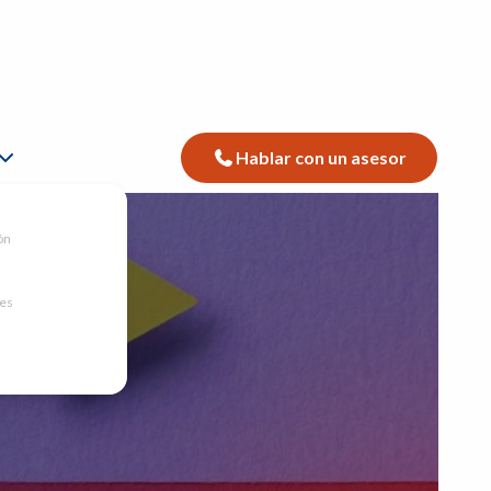
Hablar con un asesor
ón
nes