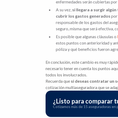
enfermedades serán cubiertas por l
A su vez,
si llegara a surgir algú
cubrir los gastos generados
por 
responsable de los gastos del aseg
seguro, misma que será efectiva, c
Es posible que algunas cláusulas o
estos puntos con anterioridad y ant
póliza y qué beneficios fueron agr
En conclusión, este cambio es muy rápid
necesario tener en cuenta los puntos aq
todos los involucrados.
Recuerda que
si deseas contratar un 
cotización multiaseguradora que se adap
¿Listo para comparar
Cotizamos más de 15 aseguradoras en pa