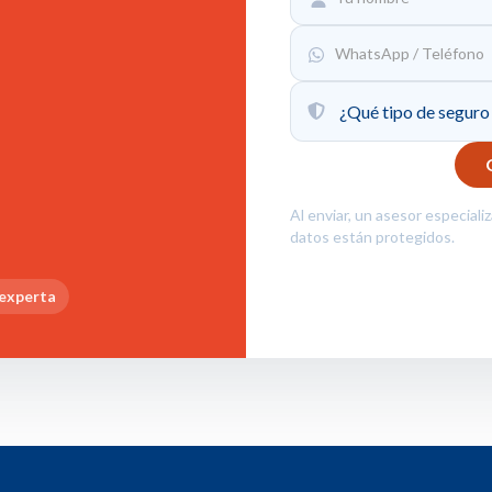
Al enviar, un asesor especiali
datos están protegidos.
 experta