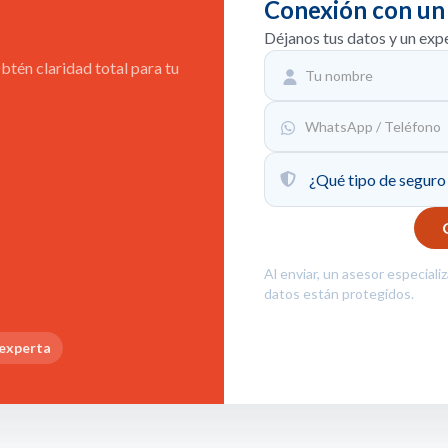
Conexión con un
Déjanos tus datos y un exp
tén claridad total para tu
Al enviar, un asesor especiali
datos están protegidos.
 experta