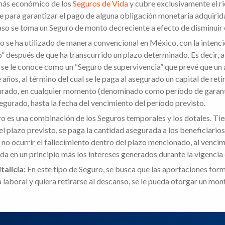
más económico de los
Seguros de Vida
y cubre exclusivamente el r
ve para garantizar el pago de alguna obligación monetaria adquirid
caso se toma un Seguro de monto decreciente a efecto de disminuir
 se ha utilizado de manera convencional en México, con la intenció
 después de que ha transcurrido un plazo determinado. Es decir, a
d se le conoce como un “Seguro de supervivencia” que prevé que un
os, al término del cual se le paga al asegurado un capital de reti
gurado, en cualquier momento (denominado como período de garantía
segurado, hasta la fecha del vencimiento del período previsto.
o es una combinación de los Seguros temporales y los dotales. Ti
 plazo previsto, se paga la cantidad asegurada a los beneficiarios, 
 no ocurrir el fallecimiento dentro del plazo mencionado, al vencim
a en un principio más los intereses generados durante la vigencia d
talicia:
En este tipo de Seguro, se busca que las aportaciones for
laboral y quiera retirarse al descanso, se le pueda otorgar un mont