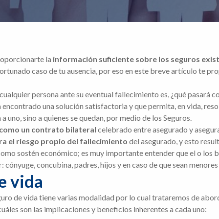
roporcionarte la
información suficiente sobre los seguros exis
safortunado caso de tu ausencia, por eso en este breve artículo te
cualquier persona ante su eventual fallecimiento es, ¿qué pasará 
a encontrado una solución satisfactoria y que permita, en vida, res
 a uno, sino a quienes se quedan, por medio de los Seguros.
como un contrato bilateral
celebrado entre asegurado y asegurad
a el riesgo propio del fallecimiento
del asegurado, y esto resul
como sostén económico; es muy importante entender que el o los be
er: cónyuge, concubina, padres, hijos y en caso de que sean menores
e vida
uro de vida tiene varias modalidad por lo cual trataremos de abor
áles son las implicaciones y beneficios inherentes a cada uno: