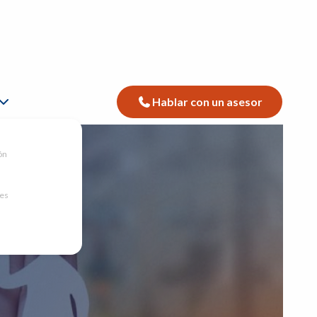
Hablar con un asesor
ón
nes